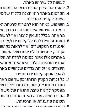
לעשות כל שימוש באתר.
למעט אם מצוין אחרת תנאי השימוש ח
הפרסום באתר הינו הצגה כללית של פעיל
הצעה לקניית המוצרים.
השימוש באתר הוא למטרות פרטיות ואי
שאיננה שימוש אישי ופרטי. כמו כן, א
מהאתר. בכלל זה, אין ליצור ואין להש
באתר עשויים להיכלל קישורים ו/או הפ
אינטרנט המקושרים ואין לראות בקישור
אך ורק לנוחיותם ולידיעתם של המשתמ
באתרים אלו אינה כפופה למדיניות הפר
אתרים שאינם שלה, והיא אינה אחראי
היוצרים או זכויות צדדים שלישיים ב
ו/או להוסיף קישורים נוספים.
כל זכויות הקניין הרוחני בקשר עם האתר
סודות מסחריים, אופן הצגתו ועיצובו 
מעניקה לך את טובת ההנאה של גישה וצ
החברה אינה ערבה ואינה מתחייבת שהקבצ
תכונות פוגעניות או הרסניות.
ידוע למשתמש כי השימוש באינטרנט וב