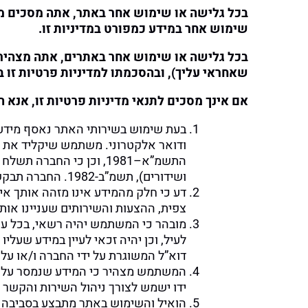
בכל גלישה או שימוש אחר באתר, אתה מסכים מרצ
שימוש אחר במידע כמפורט במדיניות זו
.
שאחראי עליך), ובהסכמתו למדיניות פרטיות זו 
אם אינך מסכים לתנאי מדיניות פרטיות זו, אנא
בעת שימוש בשירותי האתר נאסף מידע 
ודואר אלקטרוני. משתמש שיקליד את פ
התשמ”א–1981, וכן כי הח
ושידורים), תשמ”ב-1982. החברה תבקש ממך רק את המידע הנחוץ במישרין על מנת לספק שירות ומידע אודות המוצרים.
דע כי חלק מהמידע אינו מזהה אותך אי
צפית, ההצעות והשירותים שעניינו אותך, כתובת האינט
מובהר כי המשתמש יהיה רשאי, בכל עת
לעיל, וכן יהיה זכאי לעיין במידע שעל
דוא”ל המשוגרת על ידי החברה ו/או על ידי פנייה לחב
המשתמש מצהיר כי המידע שנמסר על ידו
ידו ישמש לצורך ניהול השירות והקשר ע
הואיל והשימוש באתר מתבצע בסביבה מ