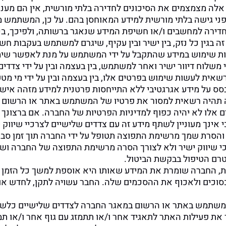
לה מצמצמים את הסיכונים לחדירה בלתי מורשית, אין הם מעניק
פני גישה בלתי מורשית למידע המאוחסן בהם. על כן, המשתמש מ
דירה למחשבים ו/או חשיפת המידע שנאגר ברשותה, ולפיכך, בכ
זה בגין כל נזק, בין ישיר ובין עקיף, שיגרם למשתמש בעקבות ח
 שימוש במידע שהתקבל על ידי המשתמש על מנת לאפשר שימו
 משלוח דיוור ישיר ואחר למשתמש, בין בעצמה ובין על ידי צדד
רשאית לעשות שימוש בפרטים אלו, בין בעצמה ובין על ידי מי מ
תבסס על מידע אגרגטיבי ללא התייחסות פרטנית למידע מזהה א
תהיה רשאית למסור את פרטיו של המשתמש באתר או הרשום ב
 אלו לא יהיה כפוף למדיניות הפרטיות של החברה. אם ברצונך
י אינך מעוניין לשתף מידע זה עם צדדים שלישיים לצרכיי שיווק
הסרת שמך מרשימת התפוצה תטופל על ידי החברה תוך זמן סביר
 שיווק ישיר ולא לצורך הסרה מרשימת התפוצה של החברה ושיר
טרם הטיפול בבקשת הביטול.
ת, החברה שומרת את המידע שאותו היא אוספת למשך כל הזמן 
וכים ולאכוף את ההסכמים שלה. החבר עשויה לתקן, לחדש או לה
 משתמש באתר או הרשום במאגר החברה לצדדים שלישיים כלשה
את פעילות האתר לתאגיד אחר ו/או תתמזג עם גוף אחר ו/או תמז