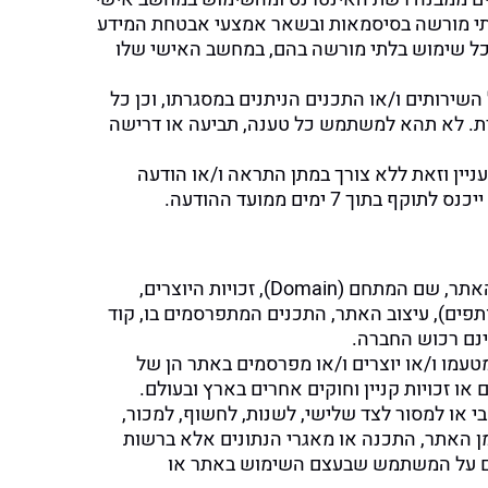
י מורשה בסיסמאות ובשאר אמצעי אבטחת המידע
 כל שימוש בלתי מורשה בהם, במחשב האישי שלו
ירותים ו/או התכנים הניתנים במסגרתו, וכן כל
מנית. לא תהא למשתמש כל טענה, תביעה או דרישה
ין וזאת ללא צורך במתן התראה ו/או הודעה
7 ימים ממועד ההודעה.
האתר מוגן בהתאם לכל דיני הקניין הרוחני הישראלי והבין-לאומי. מלוא הזכויות שמורות ובכלל זה שם האתר, שם המתחם (Domain), זכויות היוצרים,
תפים), עיצוב האתר, התכנים המתפרסמים בו, קוד
ינם רכוש החברה.
מטעמו ו/או יוצרים ו/או מפרסמים באתר הן של
 או זכויות קניין וחוקים אחרים בארץ ובעולם.
 או למסור לצד שלישי, לשנות, לחשוף, למכור,
מן האתר, התכנה או מאגרי הנתונים אלא ברשות
וסכם על המשתמש שבעצם השימוש באתר או