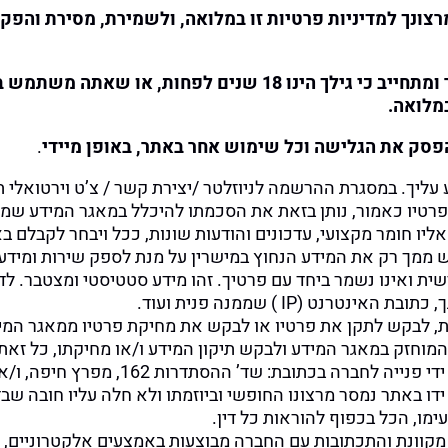
ונך למדיניות פרטיות זו במלואה, ולשמירת, מסירת והפקת
בכל גלישה או שימוש אחר באתרים, אתה מצהיר ומתחייב כי גילך
במלואה
.
 הפסק את הגלישה וכל שימוש אחר באתר, באופן מיידי
.
עליך. במסגרת ההרשמה לניוזלטר /יצירת קשר / צ’ט וירטואלי
רטיו כאמור, נותן בזאת את הסכמתו להיכלל במאגר המידע שמ
ברה תשלח אליו חומר מקצועי, עדכונים והודעות שונות, ככל ויבחר ל
שית ואינו נשמר ביחד עם פרטיך. זהו מידע סטטיסטי ומצטבר. 
רנט (IP ) שממנה פנית ועוד.
, לבקש לתקן את פרטיו או לבקש את מחיקת פרטיו ממאגר המי
יו המוחזק במאגר המידע ולבקש תיקון המידע ו/או מחיקתו, כל זא
רה בכתובת: שד’ ההסתדרות 162, מפרץ חיפה, ו/או בדוא”ל:
 באתר נמסר מרצונו החופשי וביוזמתו ולא חלה עליו חובה שבד
ימו, הכל בכפוף להוראות כל דין.
קוונת והתכתובות עם החברה מבוצעות באמצעים אלקטרוניים, 