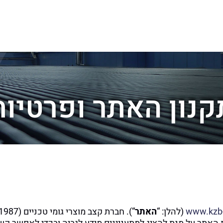
קנון האתר ופרטיות
www.kzb-f
(להלן: “
האתר