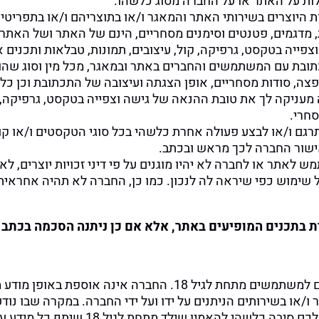
עלות על האתר או על החברה מסוג כלשהו.
יות היוצרים בשירותי האתר והמאגר ו/או בתוצריהם ו/או בתפריטי
ת, מדגמים, פטנטים וסימנים מסחריים, הינם של האתר ושל האתר
פייה בטקסט, גרפיקה, קול, עיצובים, תמונות, טבלאות ותכנים 
כתובת עם המשתמשים והחברים באתר ובמאגר, מכל מין וסוג שהוא
 הפצה, סודות מסחריים, אופן הצגתה ועיצובה של התכתובת וכן כ
עניקה לך את טובת ההנאה של גישה וצפייה בטקסט, גרפיקה, קו
חרי.
רגם ו/או לבצע פעולה אחרת כלשהי בכל סוגי הטקסטים ו/או קודי
שור החברה לכך מראש ובכתב.
לאתר או לחברה לא יהיו מוגנים על פי דיני זכויות יוצרים, לא
שימוש כפי שיראה לה לנכון. כמו כן, החברה לא תהיה אחראית 
ת בתכנים המופיעים באתר, אלא אם כן ניתנה הסכמה בכתב
שילד מתחת לגיל 18 שיתף כל מידע עם החברה, אנא פנו אלינו בכתובת