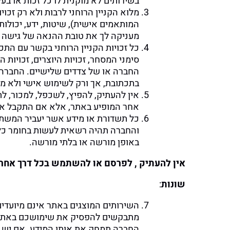
בשירותים לא מוקנית לו כל זכות או ב
מלוא הקניין הרוחני לרבות ולא רק זכו
המותאמים אישית), שיטות, ידע, יכולו
מעניקה לך את טובת ההנאה של גישה וצ
כל זכויות הקניין הרוחני בקשר עם הת
סימני המסחר, זכויות היוצרים, זכויות
החברה או של צדדים שלישיים. החברה מ
בתכתובת, אך ורק לשימוש אישי ולא מס
אין להעתיק, להפיץ, לשכפל, למכור, לת
אחר המופיע באתר, אלא אם התקבל אי
כל תשדורת או מידע אשר יעביר המשתמש 
והחברה תהיה רשאית לעשות בחומר כל 
באופן מורשה או בלתי מורשה.
אין להעתיק , לפרסם או להשתמש בכל דרך אחר
שונות
:
החברה תמחק את אותו המידע. אם יש לכם סיבה כלשהי להאמין 