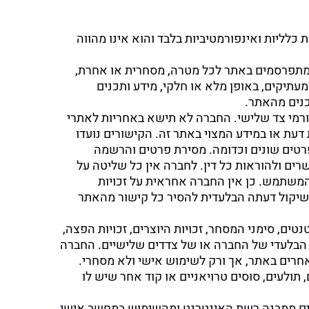
כלליות ואינפורמטיביות בלבד והוא אינו מהווה
המתפרסמים באתר לכל מטרה, מסחרית או אחרת,
עתיקים, באופן מלא או חלקי, מידע ותכנים
כנים מהאתר.
גורמי צד שלישי. החברה לא תישא באחריות לאתרי
עת או במידע המצוי באתר זה. הקישורים נועדו
רטים שונים וכדומה. מסירת פרטים והרשמה
ים ולהוראות כל דין. לחברה אין כל שליטה על
משתמש. כן אין החברה אחראית על זכויות
 שיקול דעתה הבלעדית להסיר כל קישור מהאתר
טים, סימני המסחר, זכויות היוצרים, זכויות הפצה,
ה הבלעדי של החברה או של צדדים שלישיים. החברה
אחרים באתר, אך ורק לשימוש אישי ולא מסחרי.
תולעים, סוסים טרויאניים או קוד אחר שיש לו
עים ממבנה רשת האינטרנט ומהשימוש במחשב אישי