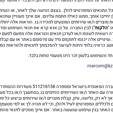
האתר על מנת להציג למתעניינים מידע לגביה ובכדי לאפשר קש
 התנאים המפורטים להלן. בעצם הגישה שלך לאתר, או השימוש
יחייבו אותך, ממש כאילו חתמת עליהם. אם אינך מעוניין שתנא
מוצרים ו/או שירותים המוצעים למכירה בו. הוראות אלה יחולו 
ו “
הלקוח
“) לבין החברה. על כן אנא קרא את תנאי השימוש ומדינ
ברה רשאית לשנות ו/או לעדכן תנאים והוראות אלה מפעם לפעם ע
ר. שינויים אלה יכנסו לתוקפם מיד עם פרסומם באתר או עם קבל
ב כראיה בלתי ניתנת לערעור להסכמתך לתנאים ולהוראות המפ
ד והשימוש בלשון זכר הינו מטעמי נוחות בלבד.
marcom@kzb.
ומספרה 511216156 משדרות ההסתדרות 162, חיפה.
ה עם האתר ו/או השירותים הניתנים בו, במחשבך ו/או בכל מ
 אך לא רק, גלישה, עיון, קבלת מוצרים ו/או שירותים וביצוע 
ולכללים המפורטים לעיל ולהלן, וכי לא תהיה לך או למי מטעמך 
 האתר בגין שימוש שנעשה באתר. אם אינך מסכים לתנאי מהתנ