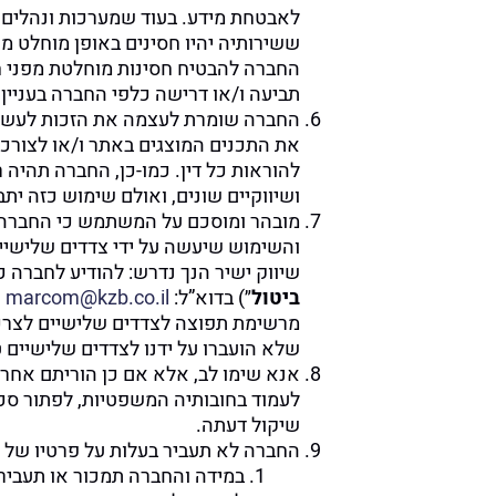
לאבטחת מידע. בעוד שמערכות ונהלים א
ששירותיה יהיו חסינים באופן מוחלט מ
החברה להבטיח חסינות מוחלטת מפני ח
תביעה ו/או דרישה כלפי החברה בעניין 
החברה שומרת לעצמה את הזכות לעשות
את התכנים המוצגים באתר ו/או לצורכי
להוראות כל דין. כמו-כן, החברה תהיה 
ושיווקיים שונים, ואולם שימוש כזה י
מובהר ומוסכם על המשתמש כי החברה 
והשימוש שיעשה על ידי צדדים שלישיים
שיווק ישיר הנך נדרש: להודיע לחברה כ
ביטול
״) בדוא”ל:
marcom@kzb.co.il
ו
מרשימת תפוצה לצדדים שלישיים לצרכי
שלא הועברו על ידנו לצדדים שלישיים 
אנא שימו לב, אלא אם כן הוריתם אחר
לעמוד בחובותיה המשפטיות, לפתור סכס
שיקול דעתה.
החברה לא תעביר בעלות על פרטיו של
במידה והחברה תמכור או תעביר 