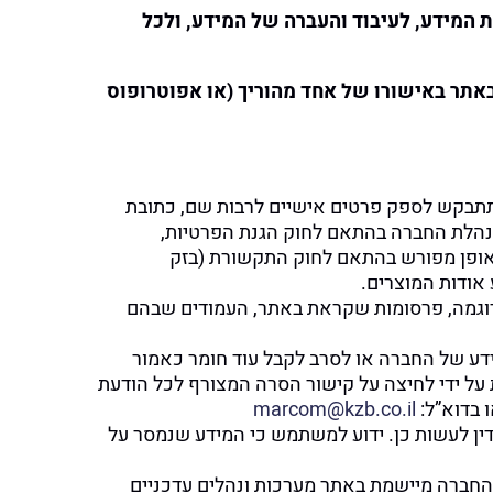
 המידע, לעיבוד והעברה של המידע, ולכל
 הינו 18 שנים לפחות, או שאתה משתמש באתר באישורו של אחד מהוריך (או אפוטרופוס
 תתבקש לספק פרטים אישיים לרבות שם, כתובת
נהלת החברה בהתאם לחוק הגנת הפרטיות,
קבלם באופן מפורש בהתאם לחוק התקשורת (בזק
לדוגמה, פרסומות שקראת באתר, העמודים שבהם
דע של החברה או לסרב לקבל עוד חומר כאמור
ת על ידי לחיצה על קישור הסרה המצורף לכל הודעת
marcom@kzb.co.il
ין לעשות כן. ידוע למשתמש כי המידע שנמסר על
החברה מיישמת באתר מערכות ונהלים עדכניים