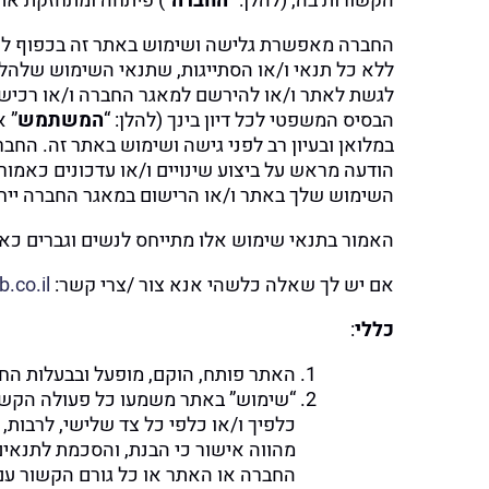
הקשורות בה, (להלן: “
החברה
“) פיתחה ומתחזקת את 
החברה מאפשרת גלישה ושימוש באתר זה בכפוף לכל
ללא כל תנאי ו/או הסתייגות, שתנאי השימוש שלהלן 
לגשת לאתר ו/או להירשם למאגר החברה ו/או רכישת 
הבסיס המשפטי לכל דיון בינך (להלן: “
המשתמש
” א
במלואן ובעיון רב לפני גישה ושימוש באתר זה. הח
הודעה מראש על ביצוע שינויים ו/או עדכונים כאמו
השימוש שלך באתר ו/או הרישום במאגר החברה ייחש
האמור בתנאי שימוש אלו מתייחס לנשים וגברים כאח
אם יש לך שאלה כלשהי אנא צור /צרי קשר:
co.il
כללי
:
האתר פותח, הוקם, מופעל ובבעלות החברה המאוגדת בישראל 
“שימוש” באתר משמעו כל פעולה הקשור
כלפיך ו/או כלפי כל צד שלישי, לרבות,
מהווה אישור כי הבנת, והסכמת לתנאים 
החברה או האתר או כל גורם הקשור עם