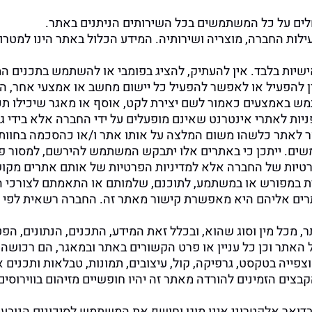
לים על כל המשתמשים בכל השירותים הניתנים באתר.
ות החברה, מוצריה ושירותיה. המידע הכלול באתר הינו למטרות 
שיות בלבד. אין להעתיק, להציג בפומבי או להשתמש בתכנים 
ין להפעיל או לאפשר להפעיל כל יישום מחשב או אמצעי אחר, המ
תמש באמצעים כאמור לשם יצירת לקט, אוסף או מאגר שיכילו ת
ניות לאתרי אינטרנט שאינם מופעלים על ידי החברה אלא בידי 
 לאתר כלשהו משום המלצה על אותו אתר ו/או כהסכמה בחוות ד
שים. ייתכן כי באתרים אלו יתבקש המשתמש להירשם, למסור פ
טיות של החברה אלא למדיניות הפרטיות של אותם אתרים מקושר
ת במפורש או במשתמע, לתוכנם, שלמותם או התאמתם לצורכי ה
אתרים אליהם היא מאפשרת קישור מאתר זה. החברה רשאית לפי
, מכל מין וסוג שהוא, ובכלל זאת המידע, התכנים, הנתונים, הפטנ
של האתר וכן כל עניין או פרט הקשורים באתר ובמאגר, הם רכוש
פייה בטקסט, גרפיקה, קול, עיצובים, תמונות, טבלאות ותכנים 
ים הזמינים להורדה מאתר זה יהיו חופשיים מזיהום בווירוסים, 
דואר אלקטרוני אינו מוגן וחושף את המשתמש לסיכונים הנוב