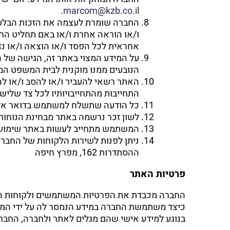
.
marcom@kzb.co.il
החברה שומרת לעצמה את הזכות הבלעד
ו/או הוראה אחרת ו/או באם תחליט החב
אחראית לכל הפסד ו/או הוצאה ו/או נ
על המידע המצוי באתר זה, הגישה של המ
הנובעים ממנו מוקנית לבית המשפט המו
האתר רשאי להעביר ו/או להסב ו/או להמח
התחייבות מהתחייבויותיו לכל צד שלישי
כל הודעה שתשלח למשתמש בדואר אלקטרוני לכתובת
לשון זכר נרשמה באתר מבחינת הנוחות 
המשתמש מתחייב לעשות באתר שימוש הו
ניתן לפנות לשירות הלקוחות של החבר
ההסתדרות 162, מפרץ חיפה
פרטיות האתר
החברה מכבדת את הפרטיות המשתמשים ולקוחות הא
כיצד משתמשת החברה במידע הנמסר לה על ידי המ
בנוגע למידע אישי שהם מגלים לאתר ולחברה, החברה