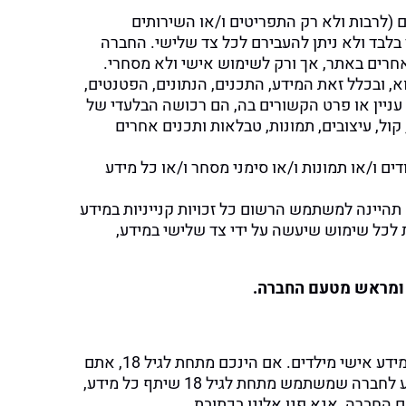
ם (לרבות ולא רק התפריטים ו/או השירותים
 בלבד ולא ניתן להעבירם לכל צד שלישי. החברה
אחרים באתר, אך ורק לשימוש אישי ולא מסחרי.
, ובכלל זאת המידע, התכנים, הנתונים, הפטנטים,
ל עניין או פרט הקשורים בה, הם רכושה הבלעדי של
ל, עיצובים, תמונות, טבלאות ותכנים אחרים
ם ו/או תמונות ו/או סימני מסחר ו/או כל מידע
 תהיינה למשתמש הרשום כל זכויות קנייניות במידע
לכל שימוש שיעשה על ידי צד שלישי במידע,
 ומראש מטעם החברה.
השירותים המוצגים באתר אינם מיועדים למשתמשים מתחת לגיל 18. החברה אינה אוספת באופן מודע מידע אישי מילדים. אם הינכם מתחת לגיל 18, אתם
מתבקשים להפסיק את שימושכם באתר ו/או בשירותים הניתנים על ידו ועל ידי החברה. במקרה שבו נודע לחברה שמשתמש מתחת לגיל 18 שיתף כל מידע,