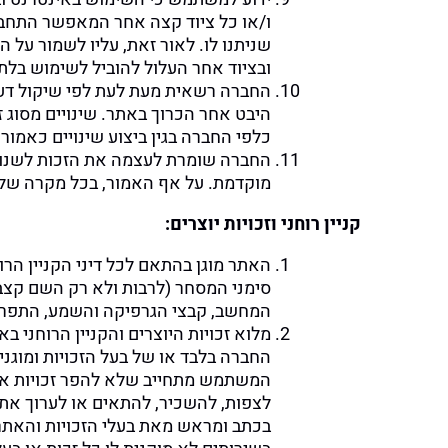
ו/או כל ציוד קצה אחר המאפשר התח
שניתנו לו. לאור זאת, עליו לשמור ע
ובציוד אחר העלול להוביל לשימוש בלת
החברה רשאית מעת לעת לפי שיקול דעתה
היבט אחר הכרוך באתר. שינויים מסוג 
כלפי החברה בגין ביצוע שינויים כאמור
החברה שומרת לעצמה את הזכות לשנות 
מוקדמת. על אף האמור, בכל מקרה של שינוי מה
קניין רוחני וזכויות יוצרים:
סימני המסחר (לרבות ולא רק השם קצב 
המחשב, קבצי הגרפיקה והשמע, התפריט
מלוא זכויות היוצרים והקניין הרוחני ב
החברה בלבד או של בעל הזכויות ומוגנים
המשתמש מתחייב שלא להפר זכויות אלו 
לצפות, להשכיר, להתאים או לערוך את 
בכתב ומראש מאת בעלי הזכויות והאתר