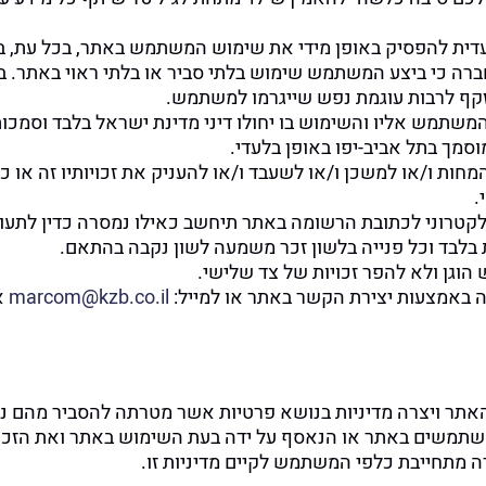
ית להפסיק באופן מידי את שימוש המשתמש באתר, בכל עת, בו
רה כי ביצע המשתמש שימוש בלתי סביר או בלתי ראוי באתר. ב
זקף לרבות עוגמת נפש שייגרמו למשתמש.
שתמש אליו והשימוש בו יחולו דיני מדינת ישראל בלבד וסמכות 
סמך בתל אביב-יפו באופן בלעדי.
ות ו/או למשכן ו/או לשעבד ו/או להעניק את זכויותיו זה או כל ז
.
 הרשומה באתר תיחשב כאילו נמסרה כדין לתעודתה תוך 24 שעות לאחר מועד שלי
בלבד וכל פנייה בלשון זכר משמעה לשון נקבה בהתאם.
גן ולא להפר זכויות של צד שלישי.
ה באמצעות יצירת הקשר באתר או למייל:
marcom@kzb.co.il
תר ויצרה מדיניות בנושא פרטיות אשר מטרתה להסביר מהם נ
שתמשים באתר או הנאסף על ידה בעת השימוש באתר ואת הזכו
 מתחייבת כלפי המשתמש לקיים מדיניות זו.