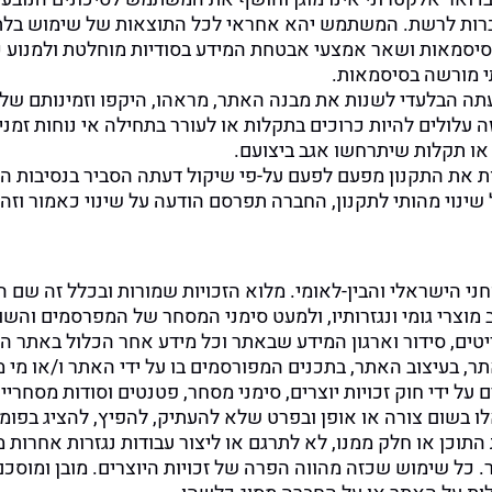
ברות לרשת. המשתמש יהא אחראי לכל התוצאות של שימוש בלת
ל הסיסמאות ושאר אמצעי אבטחת המידע בסודיות מוחלטת ולמנוע
י מורשה בסיסמאות.
 הבלעדי לשנות את מבנה האתר, מראהו, היקפו וזמינותם של הש
זה עלולים להיות כרוכים בתקלות או לעורר בתחילה אי נוחות ז
 או תקלות שיתרחשו אגב ביצועם.
את התקנון מפעם לפעם על-פי שיקול דעתה הסביר בנסיבות העני
ותי לתקנון, החברה תפרסם הודעה על שינוי כאמור וזה ייכנס לתוקף בתוך 
מוצרי גומי ונגזרותיו, ולמעט סימני המסחר של המפרסמים והשו
ים, סידור וארגון המידע שבאתר וכל מידע אחר הכלול באתר ה
אתר, בעיצוב האתר, בתכנים המפורסמים בו על ידי האתר ו/או מי 
 על ידי חוק זכויות יוצרים, סימני מסחר, פטנטים וסודות מסחריים
בשום צורה או אופן ובפרט שלא להעתיק, להפיץ, להציג בפומבי
התוכן או חלק ממנו, לא לתרגם או ליצור עבודות נגזרות אחרות 
. כל שימוש שכזה מהווה הפרה של זכויות היוצרים. מובן ומ