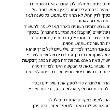
ים ביטחון מוחלט. לכן החברה איננה מתחייבת
צהיר כי הובא לידיעתו כי אין באפשרותה של
פוף לדין החל, לא תהא למשתמש כל טענה ו/או
שיפת המידע האמור.
ש בשירותים השונים באתר ו/או לשפר ולהעשיר
ים שלישיים (שיקבלו את המידע מהחברה), בכפוף
טעמה, לצרכים מסחריים, פרסומיים, סטטיסטיים
ישית הקשור למשתמש מסוים.
מאגר החברה לצדדים שלישיים לכל צורך שהוא
 לא לשתף את פרטיך עם צדדים שלישיים לצרכיי
 ישיר, וזאת באמצעות שליחת בקשה בכתב (״
בקשת
. מובהר בזאת כי הבקשה הינה לצורך הסרה
ותיה. בקשת ביטול תחייב אך ורק ביחס לפרטים
הדרוש לחברה כדי לספק את השירותים ובכדי
סיר מידע חלקי או לא מדויק, בכל עת ועל פי
ם, למעט במקרים המפורטים להלן:
ג את פעילות האתר לתאגיד אחר, יהיה ניתן