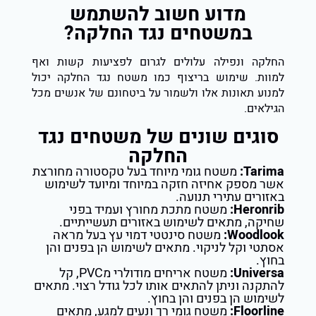
מדוע חשוב להשתמש
במשטחים נגד החלקה?
החלקה ונפילה עלולים לגרום לפציעות קשות ואף
למוות. שימוש בריצוף כמו משטח נגד החלקה יכול
למנוע תאונות אלו ולשמור על ביטחונם של אנשים מכל
הגילאים.
סוגים שונים של משטחים נגד
החלקה
Tarima:
משטח גומי מיוחד בעל טקסטורה מחורצת
אשר מספק אחיזה חזקה במיוחד ומיועד לשימוש
באזורים עתירי תנועה.
Heronrib:
משטח מתכת מחורץ ועמיד בפני
שחיקה, מתאים לשימוש באזורים תעשייתיים.
Woodlook:
משטח סינטטי דמוי עץ בעל מראה
אסתטי וקל לניקוי. מתאים לשימוש הן בפנים והן
בחוץ.
Universa:
משטח אריחים מודולרי מPVC, קל
להתקנה וניתן להתאים אותו לכל גודל רצוי. מתאים
לשימוש הן בפנים והן בחוץ.
Floorline:
משטח גומי רך ונעים למגע, מתאים