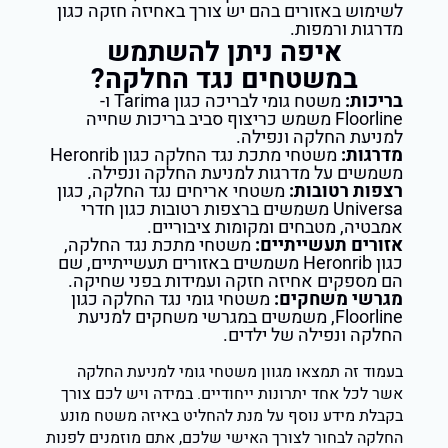
לשימוש באזורים בהם יש צורך באחיזה חזקה כגון
מדרגות ורמפות.
איפה ניתן להשתמש
במשטחים נגד החלקה?
בריכות:
משטח גומי לבריכה כגון Tarima ו-
Floorline משמש כריצוף סביב בריכות שחייה
למניעת החלקה ונפילה.
מדרגות:
משטחי מתכת נגד החלקה כגון Heronrib
משמשים על מדרגות למניעת החלקה ונפילה.
רצפות רטובות:
משטחי אריחים נגד החלקה, כגון
Universa משמשים ברצפות רטובות כגון חדרי
אמבטיה, מטבחים ומקומות ציבוריים.
אזורים תעשייתיים:
משטחי מתכת נגד החלקה,
כגון Heronrib משמשים באזורים תעשייתיים, שם
הם מספקים אחיזה חזקה ועמידות בפני שחיקה.
מגרשי משחקים:
משטחי גומי נגד החלקה כגון
Floorline, משמשים במגרשי משחקים למניעת
החלקה ונפילה של ילדים.
בעמוד זה תמצאו מגוון משטחי גומי למניעת החלקה
אשר לכל אחד יתרונות ייחודיים. במידה ויש לכם צורך
בקבלת מידע נוסף על מנת להחליט באיזה משטח מונע
החלקה לבחור לצורך האישי שלכם, אתם מוזמנים לפנות