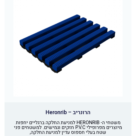
הרונריב – Heronrib
משטחי ה- HERONRIB למניעת החלקה ברגליים יחפות
מיוצרים מפרופילי P.V.C חזקים וגמישים. למשטחים פני
שטח בעלי חספוס עדין למניעת החלקה,