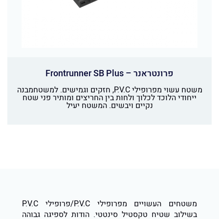
פרונטראנר – Frontrunner SB Plus
משטח עשוי מפרופילי P.V.C, חזקים וגמישים. למשטחמבנה
ייחודי הלוכד לכלוך ולחות בין החריצים ומותיר פני שטח
נקיים ויבשים. המשטח יעיל
משטחים העשויים מפרופילי P.V.C/פרופילי P.V.C
בשילוב שטיח טקסטיל סינטטי. הודות לספיגה גבוהה