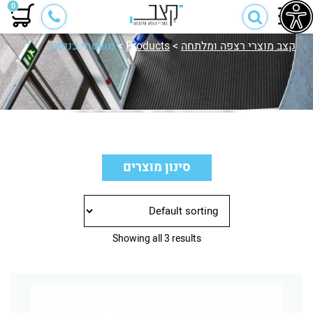
0
קצב מוצרי רצפה ומלתחה
>
Products
>
משטחי כניסה
משטחי כניסה
סינון מוצרים
Showing all 3 results